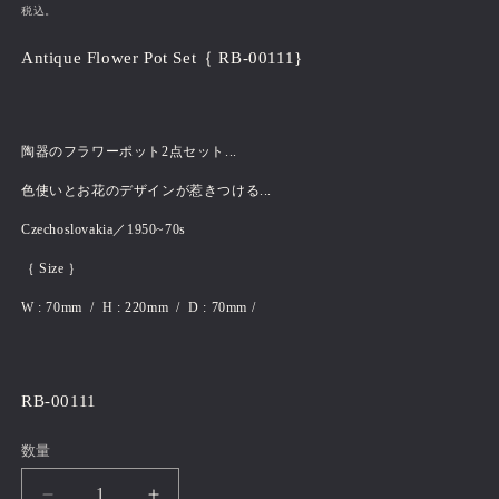
常
ー
税込。
価
ル
Antique Flower Pot Set｛ RB-00111}
格
価
格
陶器のフラワーポット2点セット...
色使いとお花のデザインが惹きつける...
Czechoslovakia／1950~70s
｛ Size ｝
W : 70mm / H : 220mm / D : 70mm /
RB-00111
数量