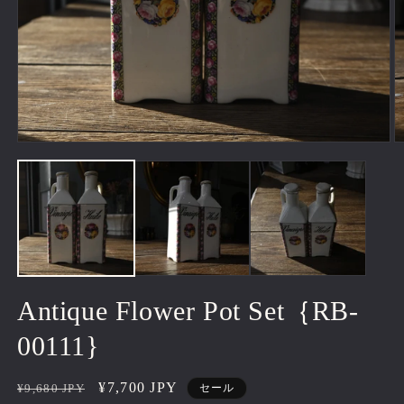
モ
ー
ダ
ル
で
メ
デ
ィ
ア
(1)
(2
Antique Flower Pot Set｛RB-
を
開
00111}
く
通
セ
¥7,700 JPY
¥9,680 JPY
セール