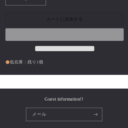
Antique
Antique
Flower
Flower
Pot
Pot
カートに追加する
Set｛RB-
Set｛RB-
00111}
00111}
の
の
数
数
量
量
を
を
減
増
低在庫：残り1個
ら
や
す
す
Guest information!!
メール