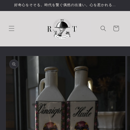
コンテ
好奇心をそそる。時代を繋ぐ偶然の出逢い。心を惹かれる...
ンツに
進む
カ
ー
ト
商品情
報にス
キップ