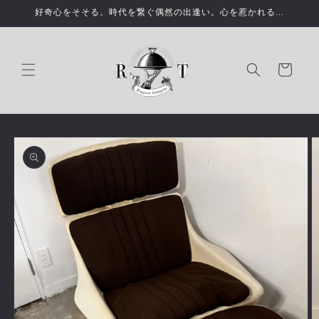
コンテ
好奇心をそそる。時代を繋ぐ偶然の出逢い。心を惹かれる...
ンツに
進む
カ
ー
ト
商品情
報にス
キップ