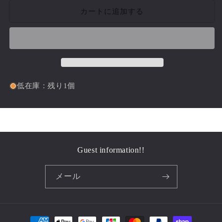
Chair
Chair
カートに追加する
1960&#39;s｛RF-
1960&#39;s｛RF-
01302｝
01302｝
の
の
数
数
量
量
を
を
減
増
低在庫：残り1個
ら
や
す
す
Guest information!!
メール
決