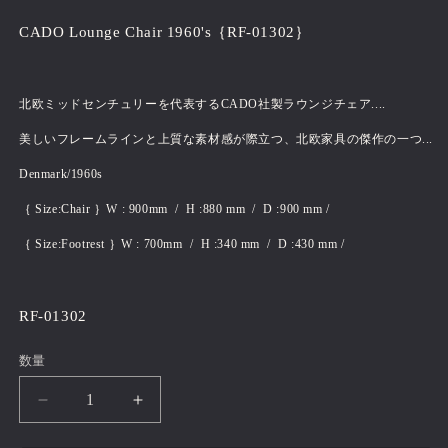
価
CADO Lounge Chair 1960's｛RF-01302｝
格
北欧ミッドセンチュリーを代表するCADO社製ラウンジチェア....
美しいフレームラインと上質な素材感が際立つ、北欧家具の傑作の一つ...
Denmark/1960s
｛ Size:Chair ｝W : 900mm / H :880 mm / D :900 mm /
｛ Size:Footrest ｝W : 700mm / H :340 mm / D :430 mm /
RF-01302
数量
CADO
CADO
Lounge
Lounge