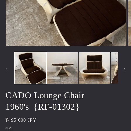
モ
ー
ダ
ル
で
メ
デ
ィ
ア
CADO Lounge Chair
(1)
(2
を
1960's｛RF-01302｝
開
く
通
¥495,000 JPY
常
税込。