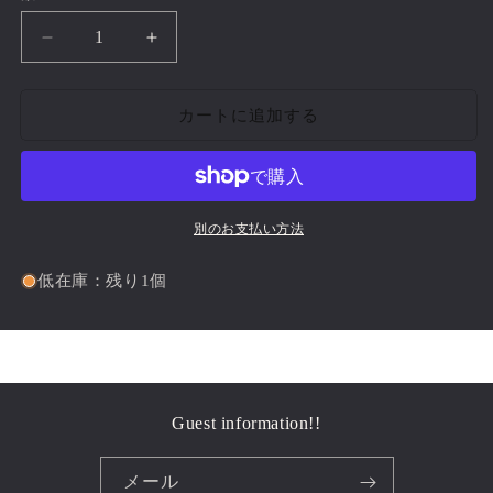
Collage
Collage
art
art
&quot;MORLTAR02&quot;
&quot;MORLTAR02&quot;
カートに追加する
（Curios）
（Curios）
｛RM-
｛RM-
00104｝
00104｝
の
の
数
数
別のお支払い方法
量
量
を
を
低在庫：残り1個
減
増
ら
や
す
す
Guest information!!
メール