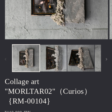
モ
ー
ダ
ル
で
メ
デ
ィ
ア
Collage art
(1)
(2
を
"MORLTAR02"（Curios）
開
く
｛RM-00104｝