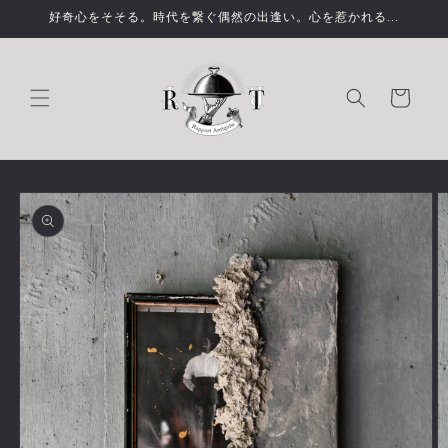
コンテ
好奇心をそそる。時代を繋ぐ偶然の出逢い。心を惹かれる...
ンツに
進む
カ
ー
ト
商品情
報にス
キップ