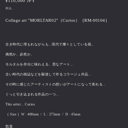
通
¥110,000 JPY
常
税込。
価
Collage art "MORLTAR02"（Curios）｛RM-00104｝
格
古き時代に埋もれながらも...現代で燦々としている様。
偶然か、必然か、
モルタルを存分に味わえる、歪なアート...
古い時代の雑誌などを駆使して作るコラージュ作品...
その時に感じたアーティストの想いがアートになって表れる...
ぐっと引き込まれる作品の一つ...
This artist... Curios
｛ Size ｝W : 400mm / L : 275mm / D : 45mm
数量