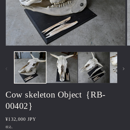
モ
ー
ダ
ル
で
メ
デ
ィ
ア
Cow skeleton Object｛RB-
(1)
(2
を
00402｝
開
く
通
¥132,000 JPY
常
税込。