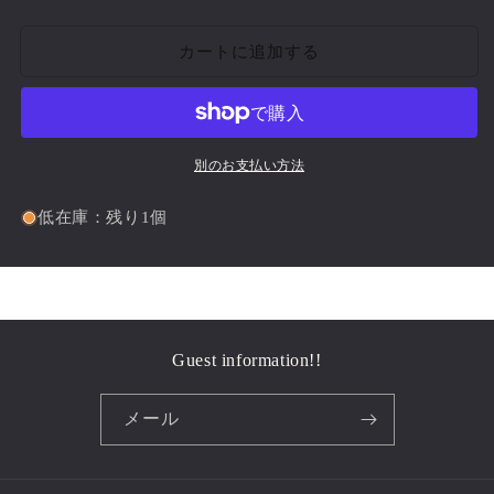
skeleton
skeleton
Object｛RB-
Object｛RB-
カートに追加する
00402｝
00402｝
の
の
数
数
量
量
を
を
別のお支払い方法
減
増
ら
や
低在庫：残り1個
す
す
Guest information!!
メール