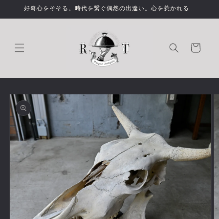
コンテ
好奇心をそそる。時代を繋ぐ偶然の出逢い。心を惹かれる...
ンツに
進む
カ
ー
ト
商品情
報にス
キップ