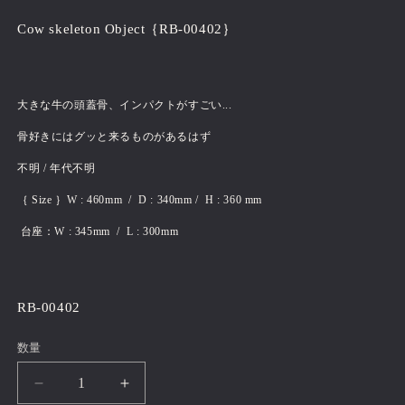
価
Cow skeleton Object｛RB-00402｝
格
大きな牛の頭蓋骨、インパクトがすごい...
骨好きにはグッと来るものがあるはず
不明 / 年代不明
｛ Size ｝W : 460mm / D : 340mm / H : 360 mm
台座：W : 345mm / L : 300mm
RB-00402
数量
Cow
Cow