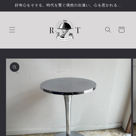
コンテ
好奇心をそそる。時代を繋ぐ偶然の出逢い。心を惹かれる...
ンツに
進む
カ
ー
ト
商品情
報にス
キップ