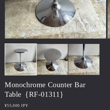
モ
ー
ダ
ル
で
メ
デ
ィ
ア
(1)
(2
Monochrome Counter Bar
を
開
Table｛RF-01311｝
く
通
¥55,000 JPY