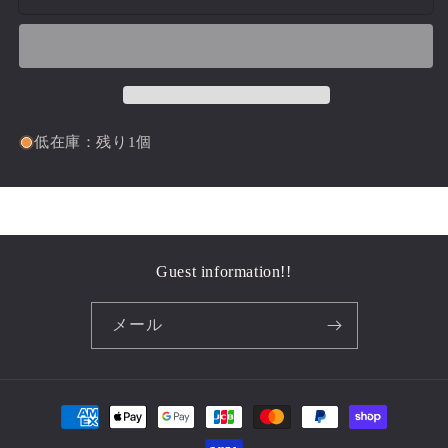
01311｝
01311｝
の
の
数
数
量
量
を
を
減
増
低在庫：残り1個
ら
や
す
す
Guest information!!
メール
決
済