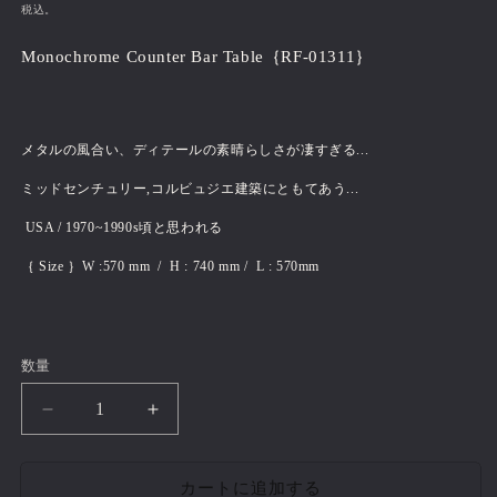
常
税込。
価
Monochrome Counter Bar Table｛RF-01311｝
格
メタルの風合い、ディテールの素晴らしさが凄すぎる...
ミッドセンチュリー,
コルビュジエ建築
にともてあう...
USA / 1970~1990s頃と思われる
｛ Size ｝W :570 mm / H : 740 mm / L : 570mm
数量
Monochrome
Monochrome
Counter
Counter
Bar
Bar
カートに追加する
Table｛RF-
Table｛RF-