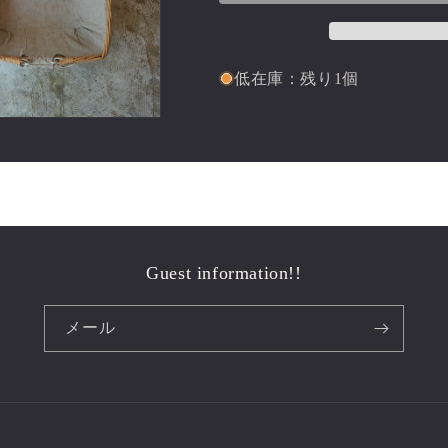
量
量
を
を
減
増
ら
や
低在庫：残り1個
す
す
Guest information!!
メール