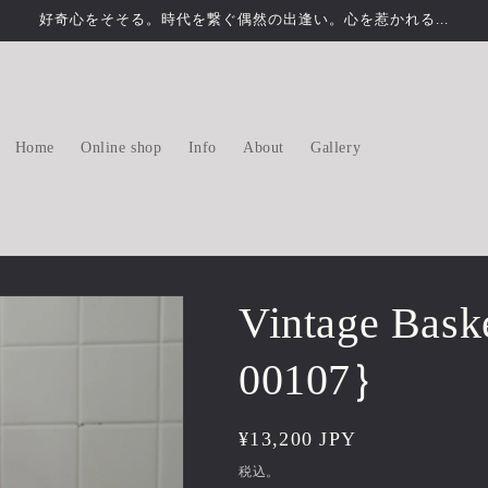
好奇心をそそる。時代を繋ぐ偶然の出逢い。心を惹かれる...
Home
Online shop
Info
About
Gallery
Vintage Bas
00107｝
通
¥13,200 JPY
常
税込。