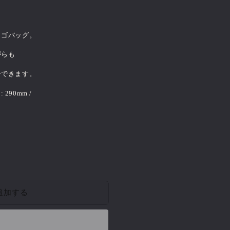
｝
カゴバッグ。
がらも
ーできます。
 : 290mm /
追加する