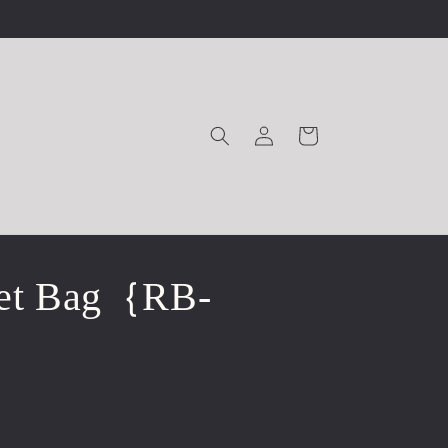
ロ
カ
グ
ー
イ
ト
ン
ket Bag｛RB-