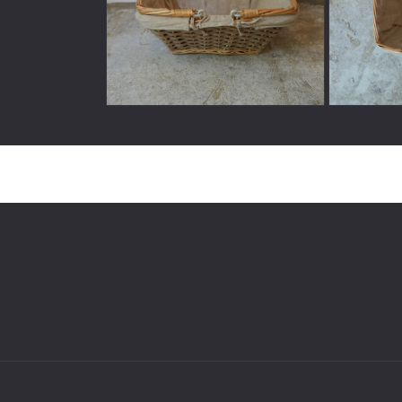
ィ
ア
(1)
を
開
く
モ
モ
ー
ー
ダ
ダ
ル
ル
で
で
メ
メ
デ
デ
ィ
ィ
ア
ア
(2)
(3)
を
を
開
開
く
く