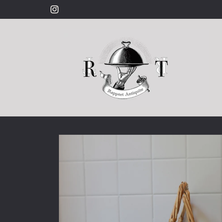
コンテ
ンツに
Instagram
進む
商品情
報にス
キップ