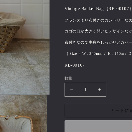
価
Vintage Basket Bag｛RB-00107
格
フランスより布付きのカントリーな
カゴの口が大きく開いたデザインな
布付きなので中身をしっかりとカバ
｛ Size ｝
W : 340mm / H : 140m / D
RB-00107
数量
Vintage
Vintage
Basket
Basket
Bag｛RB-
Bag｛RB-
カートに
00107｝
00107｝
の
の
数
数