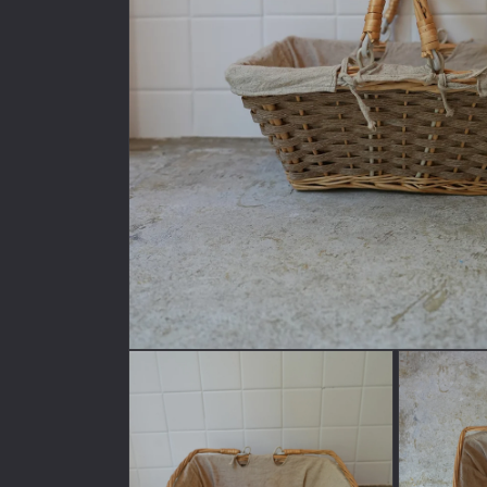
モ
ー
ダ
ル
で
メ
デ