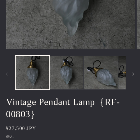
モ
ー
ダ
ル
で
メ
デ
ィ
ア
Vintage Pendant Lamp｛RF-
(1)
(2
を
00803｝
開
く
通
¥27,500 JPY
常
税込。