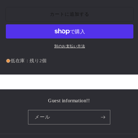
Pendant
Pendant
Lamp｛RF-
Lamp｛RF-
カートに追加する
00803｝
00803｝
の
の
数
数
量
量
を
を
別のお支払い方法
減
増
ら
や
低在庫：残り2個
す
す
Guest information!!
メール