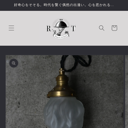
コンテ
好奇心をそそる。時代を繋ぐ偶然の出逢い。心を惹かれる...
ンツに
進む
カ
ー
ト
商品情
報にス
キップ