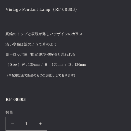
価
Vintage Pendant Lamp｛RF-00803｝
格
真鍮のトップと表現が難しいデザインのガラス...
淡い水色は波のようで氷のよう…
ヨーロッパ便 /推定1970~90s頃と思われる
｛ Size ｝W : 130mm / H : 170mm / D : 130mm
（※配線は全て新品のものにお直ししております）
RF-00803
数量
Vintage
Vintage