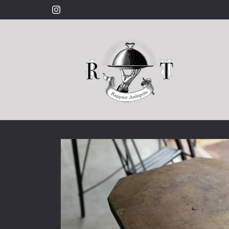
コンテ
ンツに
Instagram
進む
商品情
報にス
キップ