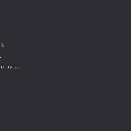
4｝
...
る
 D : 320mm