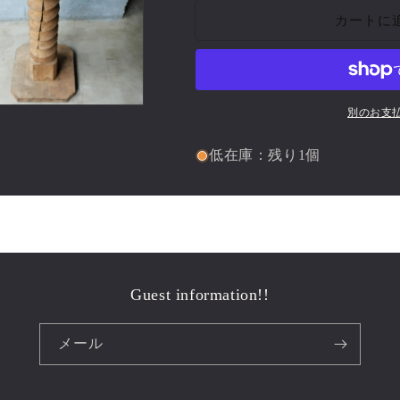
Stand｛RF-
Stand｛RF-
カートに
00204｝
00204｝
の
の
数
数
量
量
を
を
別のお支
減
増
ら
や
低在庫：残り1個
す
す
Guest information!!
メール