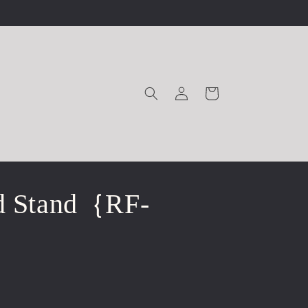
ロ
カ
グ
ー
イ
ト
ン
d Stand｛RF-