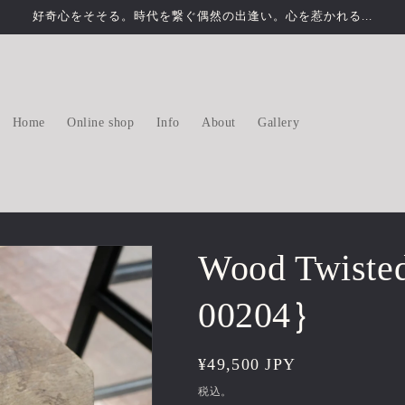
好奇心をそそる。時代を繋ぐ偶然の出逢い。心を惹かれる...
Home
Online shop
Info
About
Gallery
Wood Twiste
00204｝
通
¥49,500 JPY
常
税込。