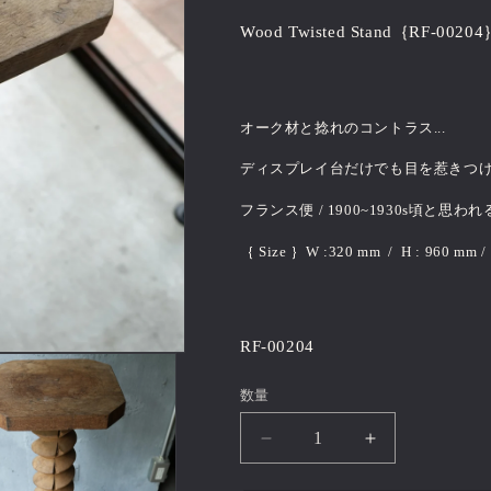
価
Wood Twisted Stand｛RF-0020
格
オーク材と捻れのコントラス...
ディスプレイ台だけでも目を惹きつける
フランス便 / 1900~1930s頃と思われ
｛ Size ｝W :320 mm / H : 960 mm /
RF-00204
数量
Wood
Wood
Twisted
Twisted