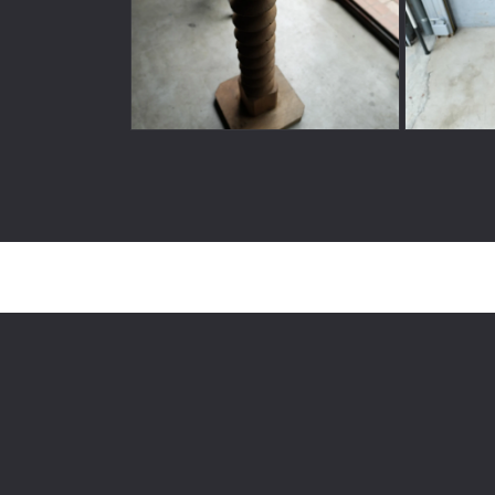
ィ
ア
(1)
を
開
く
モ
モ
ー
ー
ダ
ダ
ル
ル
で
で
メ
メ
デ
デ
ィ
ィ
ア
ア
(2)
(3)
を
を
開
開
く
く