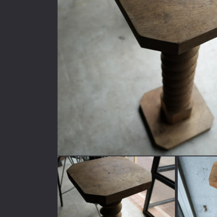
モ
ー
ダ
ル
で
メ
デ