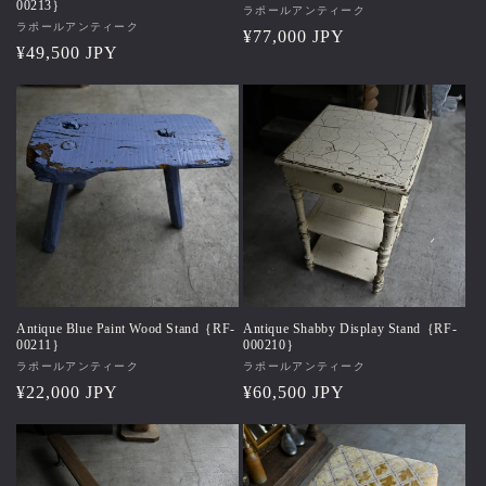
00213｝
販
ラポールアンティーク
販
ラポールアンティーク
売
通
¥77,000 JPY
売
通
¥49,500 JPY
元:
常
元:
常
価
価
格
格
Antique Blue Paint Wood Stand｛RF-
Antique Shabby Display Stand｛RF-
00211｝
000210｝
販
ラポールアンティーク
販
ラポールアンティーク
売
通
¥22,000 JPY
売
通
¥60,500 JPY
元:
元:
常
常
価
価
格
格