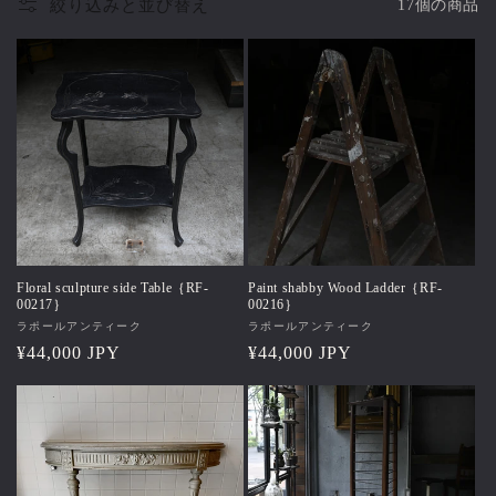
絞り込みと並び替え
17個の商品
Floral sculpture side Table｛RF-
Paint shabby Wood Ladder｛RF-
00217｝
00216｝
販
ラポールアンティーク
販
ラポールアンティーク
売
通
¥44,000 JPY
売
通
¥44,000 JPY
元:
元:
常
常
価
価
格
格