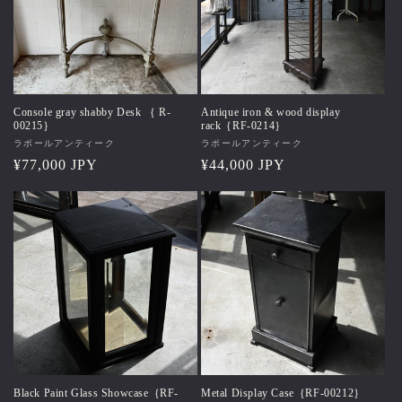
Console gray shabby Desk ｛ R-
Antique iron & wood display
00215｝
rack｛RF-0214｝
販
ラポールアンティーク
販
ラポールアンティーク
売
通
¥77,000 JPY
売
通
¥44,000 JPY
元:
元:
常
常
価
価
格
格
Black Paint Glass Showcase｛RF-
Metal Display Case｛RF-00212｝