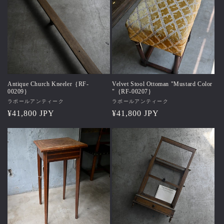
Antique Church Kneeler｛RF-
Velvet Stool Ottoman "Mustard Color
00209｝
"｛RF-00207｝
販
ラポールアンティーク
販
ラポールアンティーク
売
通
¥41,800 JPY
売
通
¥41,800 JPY
元:
元:
常
常
価
価
格
格