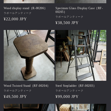
Wood display stand｛R-00206｝
Specimen Glass Display Case｛RF-
00205｝
販
ラポールアンティーク
販
ラポールアンティーク
売
通
¥22,000 JPY
売
通
¥38,500 JPY
元:
常
元:
常
価
価
格
格
Wood Twisted Stand｛RF-00204｝
Steel Stepladder｛RF-00203｝
販
ラポールアンティーク
販
ラポールアンティーク
売
通
¥49,500 JPY
売
通
¥99,000 JPY
元:
元:
常
常
価
価