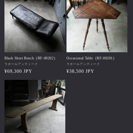
格
格
Black Short Bench｛RF-00202｝
Occasional Table｛RF-00201｝
販
ラポールアンティーク
販
ラポールアンティーク
売
通
¥69,300 JPY
売
通
¥38,500 JPY
元:
元:
常
常
価
価
格
格