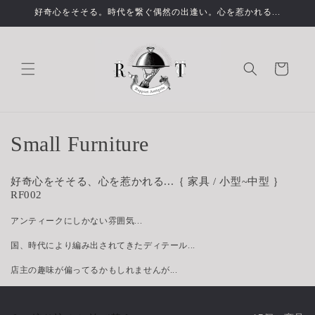
コンテ
好奇心をそそる。時代を繋ぐ偶然の出逢い。心を惹かれる...
ンツに
進む
カ
ー
ト
コ
Small Furniture
レ
好奇心
をそそる、心を惹かれる
...｛ 家具 / 小型~中型 ｝
ク
RF002
シ
アンティークにしかない雰囲気...
国、時代により編み出されてきたディテール...
ョ
店主の趣味が偏ってるかもしれませんが...
ン
: