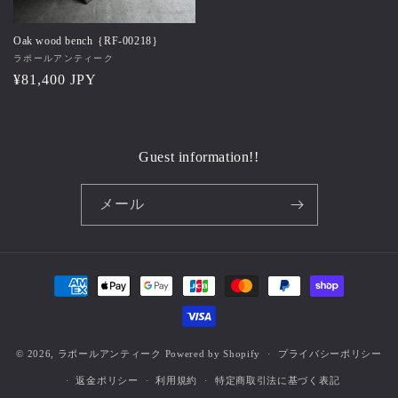
Oak wood bench｛RF-00218｝
販
ラポールアンティーク
売
通
¥81,400 JPY
元:
常
価
格
Guest information!!
メール
決
済
方
法
© 2026,
ラポールアンティーク
Powered by Shopify
プライバシーポリシー
返金ポリシー
利用規約
特定商取引法に基づく表記